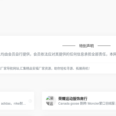
特别声明
息均由会员自行提供，会员依法应对其提供的任何信息承担全部责任，本
源厂家导航网站,汇集精品安福厂家资源，助你轻松寻源、拓展商机！
荣耀运动服饰商行
日本一线品牌、香港IT潮服、adidas，nike耐克，Supreme，冠军-Champion ，OFF-WHITE，APE，GVC纪梵希，福神等潮牌服饰包包！