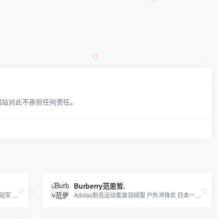
网站对此不承担任何责任。
Burberry范思哲.
Canada goose 鹅牌/ Moncler蒙口羽绒服 冠军 耐克 阿迪及其潮牌运动服
Adidas耐克运动套装羽绒服 户外冲锋衣 日本一线品牌潮牌，安德玛，彪马PUMA，Evisu福神，乔丹，supreme巴黎世家vans FILA各类品牌服装