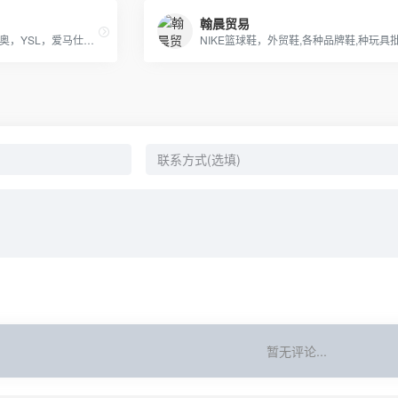
翰晨贸易
经营 LV，古琦，香奈儿，迪奥，YSL，爱马仕，芬迪，普拉达等国际一线名包，工厂放货，外贸首选。
NIKE篮球鞋，外贸鞋,各种品牌鞋,种玩具
暂无评论...