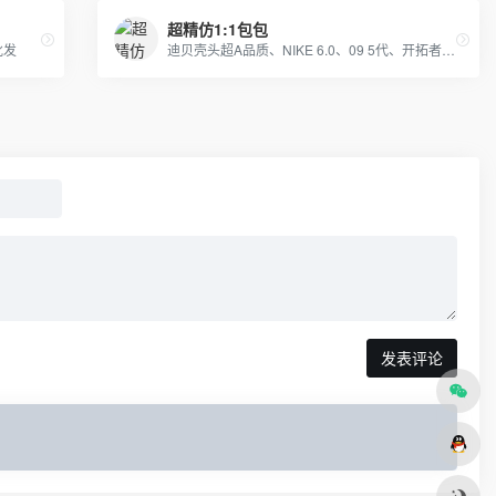
超精仿1:1包包
批发
迪贝壳头超A品质、NIKE 6.0、09 5代、开拓者等各种板鞋跑鞋系列。LV路易威登、CHANEL香奈尔、GUCCI古奇、爱马仕Hermes等各类皮带包包 全部现货
发表评论