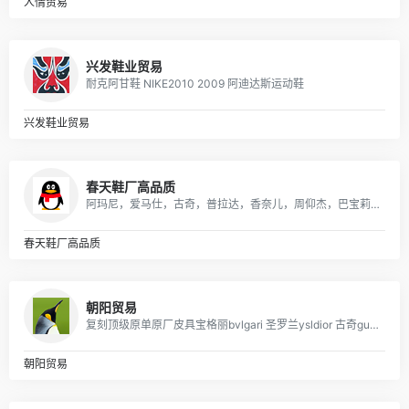
人情贸易
兴发鞋业贸易
耐克阿甘鞋 NIKE2010 2009 阿迪达斯运动鞋
兴发鞋业贸易
春天鞋厂高品质
阿玛尼，爱马仕，古奇，普拉达，香奈儿，周仰杰，巴宝莉，朱塞佩·萨诺第 (Giuseppe Zanotti)等国际品牌男女潮鞋；品质保证，货源稳定，专业代发
春天鞋厂高品质
朝阳贸易
复刻顶级原单原厂皮具宝格丽bvlgari 圣罗兰ysldior 古奇gucci lv 迪奥dior chanel 原版进口牛皮 意大利 女包 男包
朝阳贸易