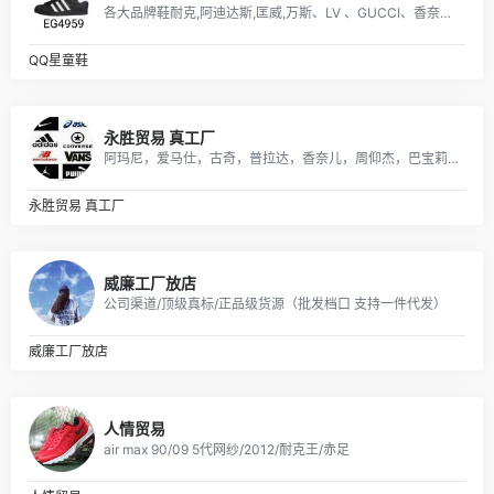
各大品牌鞋耐克,阿迪达斯,匡威,万斯、LV 、GUCCI、香奈儿等包包 、皮带、帽子
QQ星童鞋
永胜贸易 真工厂
阿玛尼，爱马仕，古奇，普拉达，香奈儿，周仰杰，巴宝莉，朱塞佩·萨诺第 (Giuseppe Zanotti)等国际品牌男女潮鞋；品质保证，货源稳定，专业代发
永胜贸易 真工厂
威廉工厂放店
公司渠道/顶级真标/正品级货源（批发档口 支持一件代发）
威廉工厂放店
人情贸易
air max 90/09 5代网纱/2012/耐克王/赤足