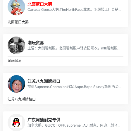
北面蒙口大鹅
Canada Goose大鹅,TheNorthFace北面。羽绒服工厂直销,专注高端，终端供货，可来图定做加工,支持国内外一件代发,支持无理由退换货,全部现货供应，免费送货上门。
北面蒙口大鹅
潮玩贸易
主营：大鹅羽绒服，北面羽绒服冲锋衣防晒衣，mlb羽绒服，剪刀羽绒服，阿迪 耐克 各类球鞋 运动鞋等
潮玩贸易
江苏八九潮牌档口
提供Supreme.Champion冠军.Aape.Bape.Stussy斯图西.OFF-White.ASSC.阿迪Adidasi、耐克Nike、彪马Puma、Evisu福神、BOY、Dickies、Guccy古弛、Fila斐乐、川久保玲、巴黎世家、Kenzo、LV等等潮牌品牌服装。
江苏八九潮牌档口
广东阿迪耐克专供
加拿大鹅，GUCCI, OFF, supreme , AJ ,耐克，阿迪，彪马，匡威，北面, 福神等各类潮牌包包 服装，支持免费一件代发，每日新款实拍上新。退换无忧！！！