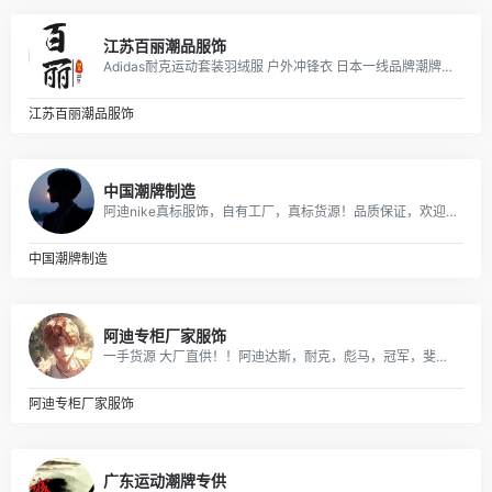
江苏百丽潮品服饰
Adidas耐克运动套装羽绒服 户外冲锋衣 日本一线品牌潮牌，安德玛，彪马PUMA，Evisu福神，乔丹，supreme巴黎世家vans FILA各类品牌服装
江苏百丽潮品服饰
中国潮牌制造
阿迪nike真标服饰，自有工厂，真标货源！品质保证，欢迎批发或者来样定做，实体天猫首选！支持一件代发，欢迎批发拿货来样定做，真标一手货源。实体网店进货首选，专柜比一比出货 只做一比一的！！！
中国潮牌制造
阿迪专柜厂家服饰
一手货源 大厂直供！！阿迪达斯，耐克，彪马，冠军，斐乐，boy，aape ，supreme ，MLB，vans ，off ，Gucci ，LV，Dior ，ck ，巴宝莉，巴黎世家，香奈儿，阿玛尼，芬迪，福神，高田贤三虎头，斯图西，匡威，克罗心，北面，汤姆布朗，纪梵希，乔丹，李宁，安德玛，等各品牌高版爆款潮服，包包，项链，戒指，香水，口红，帽，皮带，手表，耳机，配饰，等奢侈品牌！ 主供：淘宝，天猫，实体店放货，外贸订单，微商代理，档口批发，工厂订单，大量爆款，常年供货！
阿迪专柜厂家服饰
广东运动潮牌专供