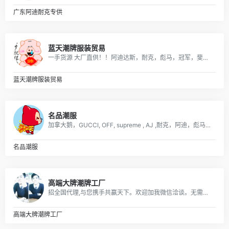
广东阿迪耐克专供
蓝天潮牌服装贸易
一手货源 大厂直供！！阿迪达斯，耐克，彪马，冠军，斐乐，boy，aape ，supreme ，MLB，vans ，off ，Gucci ，LV，Dior ，ck ，巴宝莉，巴黎世家，香奈儿，阿玛尼，芬迪，福神，高田贤三虎头，斯图西，匡威，克罗心，北面，汤姆布朗，纪梵希，乔丹，李宁，安德玛，等各品牌高版爆款潮服，包包，项链，戒指，香水，口红，帽，皮带，手表，耳机，配饰，等奢侈品牌！ 主供：淘宝，天猫，实体店放货，外贸订单，微商代理，档口批发，工厂订单，大量爆款，常年供货！
蓝天潮牌服装贸易
名品潮服
加拿大鹅，GUCCI, OFF, supreme , AJ ,耐克，阿迪，彪马，匡威，北面, 福神等各类潮牌包包 服装，支持免费一件代发，每日新款实拍上新。退换无忧！！！
名品潮服
高端大牌潮牌工厂
招全国代理,与您携手共赢天下。欢迎加我微信洽谈。无需代理费，一手货源，支持全国一件代发,真实有效. 主营：各大主流潮牌，奢侈品，包厢，项链配饰，远动品牌
高端大牌潮牌工厂