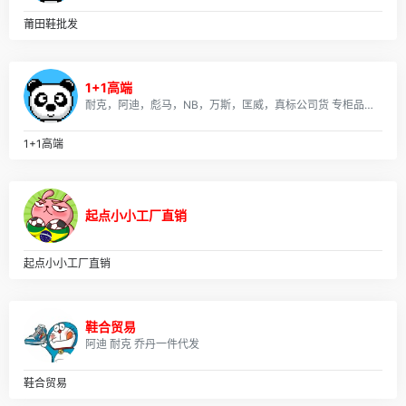
07月22日，星期一，在这里每天60秒读懂世界！
每天60秒
2024-07-22
莆田鞋批发
07月21日，星期天，在这里每天60秒读懂世界！
每天60秒
2024-07-21
1+1高端
07月20日，星期六，在这里每天60秒读懂世界！
耐克，阿迪，彪马，NB，万斯，匡威，真标公司货 专柜品质 实体店合作，档口现货，批发、淘宝、外贸、微商 、等各种平台，诚招代理、免费一件代发~欢迎实力代理加盟合作！
每天60秒
2024-07-20
07月19日，星期五，在这里每天60秒读懂世界！
1+1高端
每天60秒
2024-07-19
07月18日，星期四，在这里每天60秒读懂世界！
每天60秒
2024-07-18
起点小小工厂直销
07月17日，星期三，在这里每天60秒读懂世界！
每天60秒
2024-07-17
起点小小工厂直销
07月16日，星期二，在这里每天60秒读懂世界！
每天60秒
2024-07-16
鞋合贸易
专题鞋评 / XN 小编 PUMA Mobium Elite Speed 评测
阿迪 耐克 乔丹一件代发
鞋评
2024-07-16
安福鞋评 / adidas Crazyquick 2 Low 实测林书豪战靴
鞋合贸易
性能