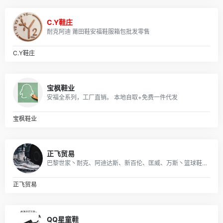
鞋评
2024-07-16
C.Y鞋庄
贴身巡弋 / AIR JORDAN XX9 二十九代性能实战鞋评
耐克阿迪 莆田鞋安福鞋服箱包批发零售
鞋评
2024-07-16
专题鞋评 / 布利哥 PUMA Mobium Ride 评测
C.Y鞋庄
鞋评
2024-07-16
专题鞋评 / Fish 的 PUMA Mobium Elite Speed 评测
鞋评
2024-07-16
宝枫鞋业
安福全系列，工厂直销。 本地自取+免费一件代发
专题鞋评 / 叶咪的 PUMA Mobium Elite Speed 评测
鞋评
2024-07-16
宝枫鞋业
07月15日,在这里每天60秒读懂世界
每天60秒
07月15日
正飞贸易
巴黎世家丶耐克、阿迪达斯、新百伦、匡威、万斯丶篮球鞋、耐克空军阿迪贝克特史密斯新百伦等 一站式购齐 支持一件代发
正飞贸易
QQ星童鞋