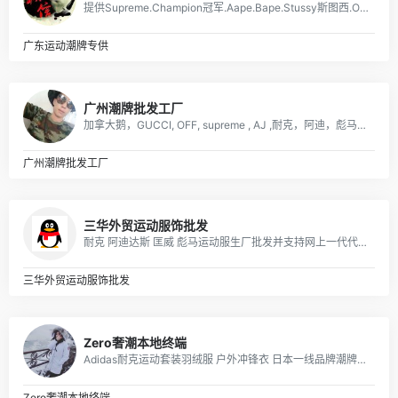
提供Supreme.Champion冠军.Aape.Bape.Stussy斯图西.OFF-White.ASSC.阿迪Adidasi、耐克Nike、彪马Puma、Evisu福神、BOY、Dickies、Guccy古弛、Fila斐乐、川久保玲、巴黎世家、Kenzo、LV等等潮牌品牌服装。
广东运动潮牌专供
广州潮牌批发工厂
加拿大鹅，GUCCI, OFF, supreme , AJ ,耐克，阿迪，彪马，匡威，北面, 福神等各类潮牌包包 服装，支持免费一件代发，每日新款实拍上新。退换无忧！！！
广州潮牌批发工厂
三华外贸运动服饰批发
耐克 阿迪达斯 匡威 彪马运动服生厂批发并支持网上一代代发! 阿迪达斯三叶草,耐克新款卫衣，T恤，套装，休闲运动裤等生产批发、 主要有：Nike耐克、Adidas阿迪达斯、Converse匡威、 Puma彪马等运动服、T恤、卫衣、休闲外套
三华外贸运动服饰批发
Zero奢潮本地终端
Adidas耐克运动套装羽绒服 户外冲锋衣 日本一线品牌潮牌，安德玛，彪马PUMA，Evisu福神，乔丹，supreme巴黎世家vans FILA各类品牌服装
Zero奢潮本地终端