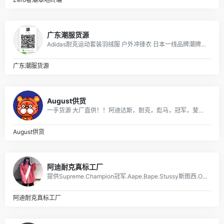
广东潮服货源
Adidas耐克运动套装羽绒服 户外冲锋衣 日本一线品牌潮牌，安德玛，彪马PUMA，Evisu福神，乔丹，supreme巴黎世家vans FILA各类品牌服装
广东潮服货源
August供货
一手货源 大厂直供！！阿迪达斯，耐克，彪马，冠军，斐乐，boy，aape ，supreme ，MLB，vans ，off ，Gucci ，LV，Dior ，ck ，巴宝莉，巴黎世家，香奈儿，阿玛尼，芬迪，福神，高田贤三虎头，斯图西，匡威，克罗心，北面，汤姆布朗，纪梵希，乔丹，李宁，安德玛，等各品牌高版爆款潮服，包包，项链，戒指，香水，口红，帽，皮带，手表，耳机，配饰，等奢侈品牌！ 主供：淘宝，天猫，实体店放货，外贸订单，微商代理，档口批发，工厂订单，大量爆款，常年供货！
August供货
阿迪耐克真标工厂
提供Supreme.Champion冠军.Aape.Bape.Stussy斯图西.OFF-White.ASSC.阿迪Adidasi、耐克Nike、彪马Puma、Evisu福神、BOY、Dickies、Guccy古弛、Fila斐乐、川久保玲、巴黎世家、Kenzo、LV等等潮牌品牌服装。
阿迪耐克真标工厂