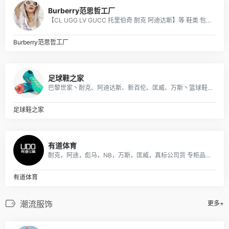
Burberry范思哲工厂
【CL UGG LV GUCC 托里伯奇 耐克 阿迪达斯】等 鞋类 包包 手表 等各类贸易批发 本季主打：CL男女鞋 UGG雪地靴
Burberry范思哲工厂
足球鞋之家
巴黎世家丶耐克、阿迪达斯、新百伦、匡威、万斯丶篮球鞋、耐克空军阿迪贝克特史密斯新百伦等 一站式购齐 支持一件代发
足球鞋之家
有道体育
耐克，阿迪，彪马，NB，万斯，匡威，真标公司货 专柜品质 实体店合作，档口现货，批发、淘宝、外贸、微商 、等各种平台， 诚招代理、免费一件代发~欢迎实力代理加盟合作
有道体育
潮流服饰
更多+