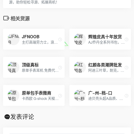
源，助你轻松寻源、拓展商机！
相关货源
JFNOOB
辉煌皮具十年放货
主打高端劳力士，浪琴，江诗丹顿，万国，百达翡丽，gucci，美度，卡地亚，阿玛尼，打天梭，卡西欧，dw等各大品牌
AJ乔丹全系列书包，SprayGround，LV,巴黎世家包包，可下单，接各路大佬订单
顶级真标
红颜各类潮牌批发
原单手表耳机 免费代理 一手货源 一件代发。
阿迪三叶草，耐克，彪马，安德玛，斐乐，乔丹，北面，狼爪，骆驼，始祖鸟等。诚招实力分销商！厂家直销支持批发，一件代发。支持无条件退换货！
原单包手表微商
广~州~档~口
卡西欧 G-shock 天梭 阿玛尼 巴宝莉 CK
迪贝壳头超A品质、NIKE 6.0、09 5代、开拓者等各种板鞋跑鞋系列。LV路易威登、CHANEL香奈尔、GUCCI古奇、爱马仕Hermes等各类皮带包包 全部现货
发表评论