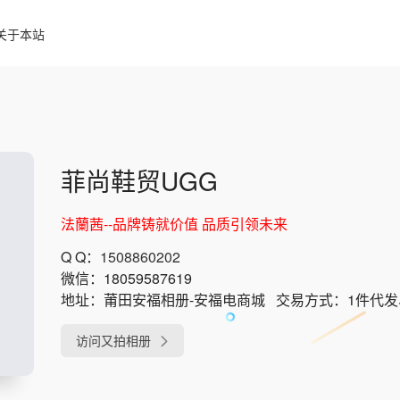
关于本站
菲尚鞋贸UGG
法蘭茜--品牌铸就价值 品质引领未来
Q Q：
1508860202
微信：
18059587619
地址：
莆田安福相册-安福电商城
交易方式：
1件代
访问又拍相册