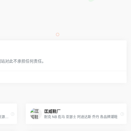
网站对此不承担任何责任。
匡威鞋厂
主要经营各种潮牌市场各大品牌复刻服饰货源批发供货/超低价格/一手货源/工厂直供/支持一件代发/免费诚招全网代理/上万款式每天持续更新/支持零售。
耐克 NB 彪马 亚瑟士 阿迪达斯 乔丹 各品牌潮鞋