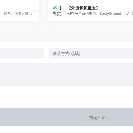
【外贸包包批发】
耐克，阿迪，彪马 ，美津浓， 刺客，猎鹰足球鞋 厂家一件代发
暂无评论...