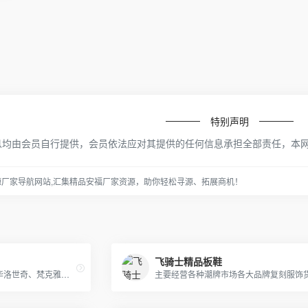
特别声明
息均由会员自行提供，会员依法应对其提供的任何信息承担全部责任，本
源厂家导航网站,汇集精品安福厂家资源，助你轻松寻源、拓展商机！
飞骑士精品板鞋
Tiffany、卡地亚、Dior、施华洛世奇、梵克雅宝、潘多拉、宝格丽、chanel欧美流行首饰等，以925纯银材质为主，免费配包装，支持一件代发，无理由退换货，可代收货款。厂家一手货源，仓库直发！