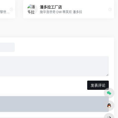
潘多拉工厂店
AJ乔丹全系列书包，SprayGround，LV,巴黎世家包包，可下单，接各路大佬订单
施华洛世奇 DW 蒂芙尼 潘多拉
发表评论