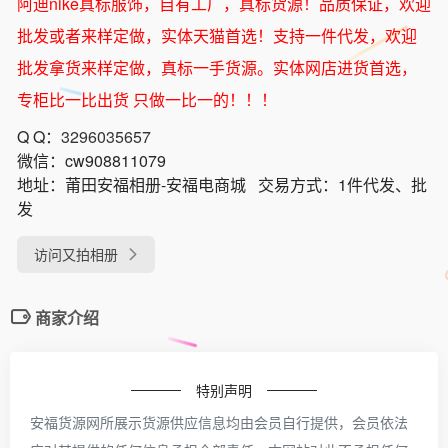
阿迪nike真标服饰，自有工厂，真标货源！品质保证，欢迎
批发或者来样定做，实体天猫首选！支持一件代发，欢迎
批发拿货来样定做，真标一手货源。实体网店进货首选，
专柜比一比出货 只做一比一的！！！
Q Q：
3296035657
微信：
cw908811079
地址：
莆田安福相册-安福电商城
交易方式：
1件代发、批
发
访问又拍相册
商家介绍
特别声明
安福货源网所展示货源供应信息均由会员自行提供，会员依法