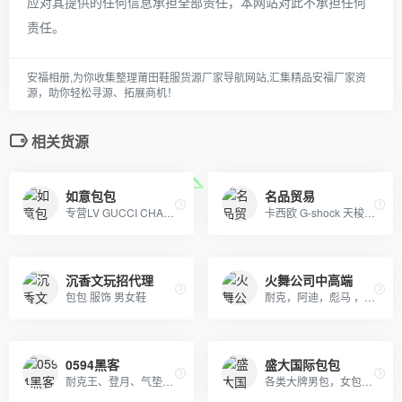
应对其提供的任何信息承担全部责任，本网站对此不承担任何
责任。
安福相册,为你收集整理莆田鞋服货源厂家导航网站,汇集精品安福厂家资
源，助你轻松寻源、拓展商机！
相关货源
如意包包
名品贸易
专营LV GUCCI CHAENL PRADA等几十个品牌产品，5年的品牌经营经验，最低价出货，质量保证，10天无理由退换
卡西欧 G-shock 天梭 阿玛尼 巴宝莉 CK
沉香文玩招代理
火舞公司中高端
包包 服饰 男女鞋
耐克，阿迪，彪马 ，美津浓， 刺客，猎鹰足球鞋 厂家一件代发
0594黑客
盛大国际包包
耐克王、登月、气垫跑鞋、阿迪跑鞋。工厂直销；大量现货。
各类大牌男包，女包，钱包，皮带，杂货等等，支持退换，详情咨询！