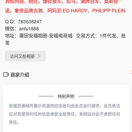
真标阿迪、耐克，爆款斐乐、彪马，潮牌冠军、莫斯奇
诺，奢侈品牌古驰、阿玛尼 ED HARDY、PHILIPP PLEIN
Q Q：
783638247
微信：
anfu1868
地址：
莆田安福相册-安福电商城
交易方式：
1件代发、批
发
访问又拍相册
商家介绍
特别声明
安福货源网所展示货源供应信息均由会员自行提供，会员依法
应对其提供的任何信息承担全部责任，本网站对此不承担任何
责任。