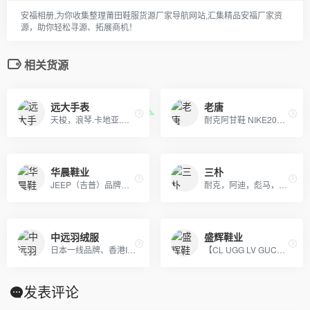
安福相册,为你收集整理莆田鞋服货源厂家导航网站,汇集精品安福厂家资
源，助你轻松寻源、拓展商机！
相关货源
远大手表
老唐
天梭，浪琴.卡地亚.欧米茄.劳力士，江诗丹顿.百达翡丽.也可以报图片
耐克阿甘鞋 NIKE2010 2009 阿迪达斯运动鞋
华晨鞋业
三朴
JEEP（吉普）品牌男装，帽子！PLAYBOY（花花公子）男装！100%正品！
耐克，阿迪，彪马，NB，万斯，匡威，真标公司货 专柜品质 实体店合作，档口现货，批发、淘宝、外贸、微商 、等各种平台， 诚招代理、免费一件代发~欢迎实力代理加盟合作
中远羽绒服
盛辉鞋业
日本一线品牌、香港IT潮服、adidas，nike耐克，Supreme，冠军-Champion ，OFF-WHITE，APE，GVC纪梵希，福神等潮牌服饰包包！
【CL UGG LV GUCC 托里伯奇 耐克 阿迪达斯】等 鞋类 包包 手表 等各类贸易批发 本季主打：CL男女鞋 UGG雪地靴
发表评论